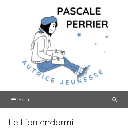
Aller
au
contenu
Menu
Le Lion endormi