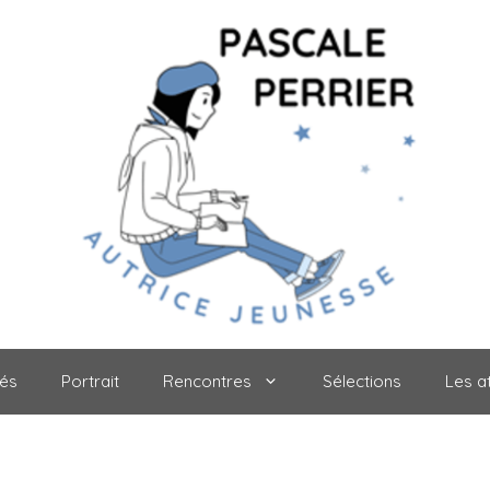
tés
Portrait
Rencontres
Sélections
Les at