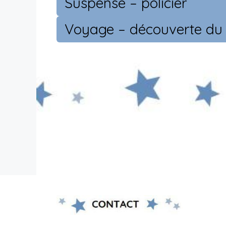
Suspense – policier
Voyage – découverte d