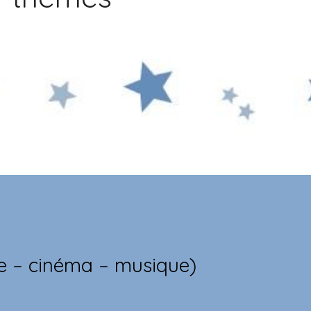
re – cinéma – musique)