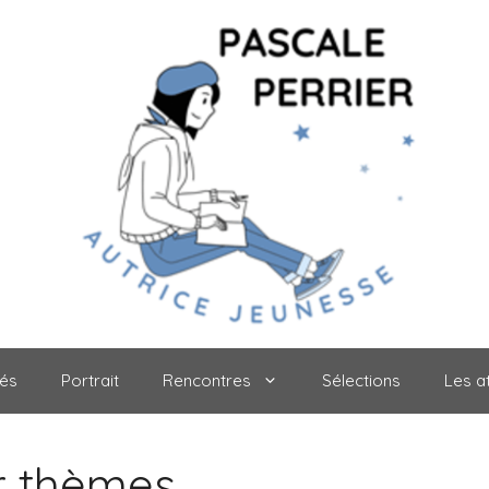
tés
Portrait
Rencontres
Sélections
Les at
ar thèmes