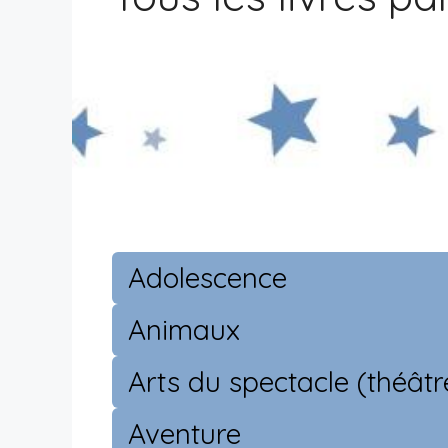
Adolescence
Animaux
Arts du spectacle (théât
Aventure