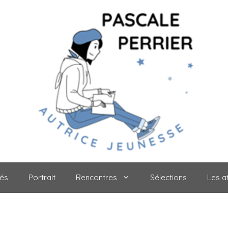
tés
Portrait
Rencontres
Sélections
Les at