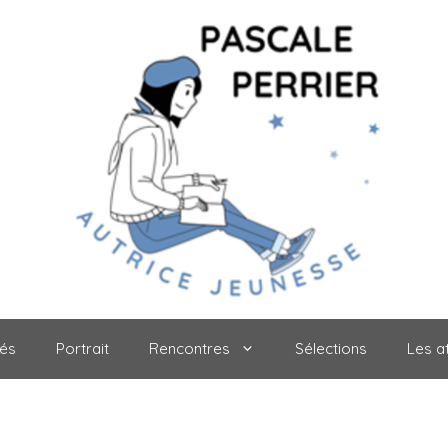
tés
Portrait
Rencontres
Sélections
Les at