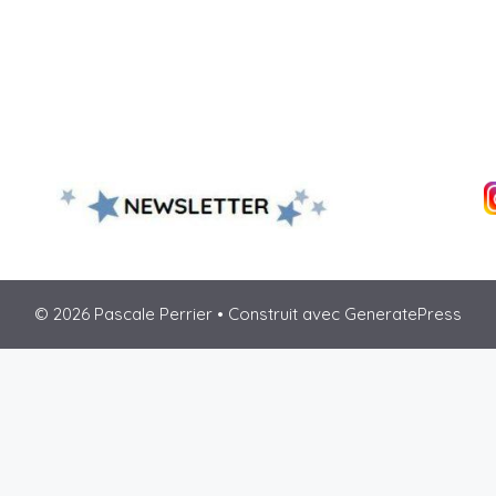
© 2026 Pascale Perrier
• Construit avec
GeneratePress