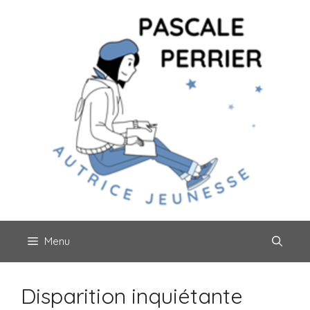
Aller
au
contenu
Menu
Disparition inquiétante