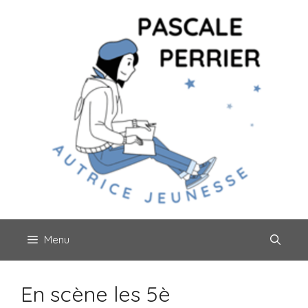
Aller
au
contenu
Menu
En scène les 5è