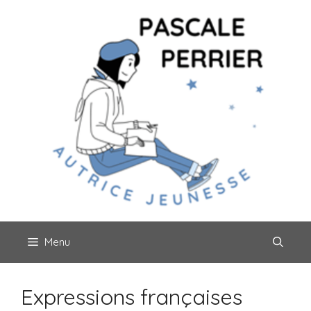
Aller
au
contenu
Menu
Expressions françaises