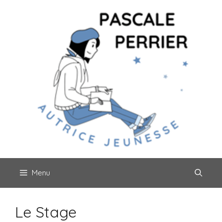
Aller
au
contenu
Menu
Le Stage