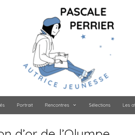
tés
Portrait
Rencontres
Sélections
Les at
on d’or de l’Olympe