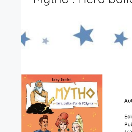
Aut
Edi
Pub