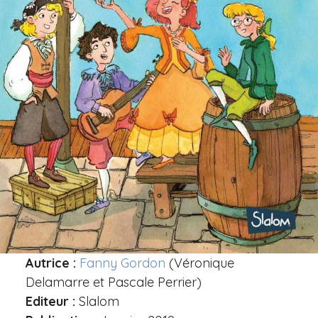
Autrice :
Fanny Gordon
(Véronique
Delamarre et Pascale Perrier)
Editeur :
Slalom