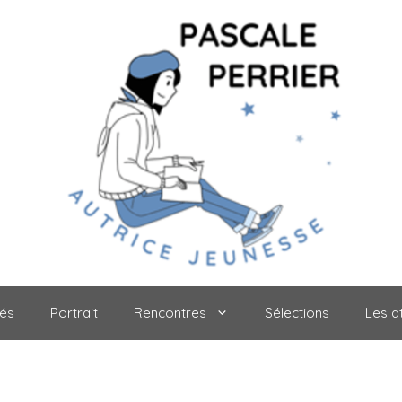
tés
Portrait
Rencontres
Sélections
Les at