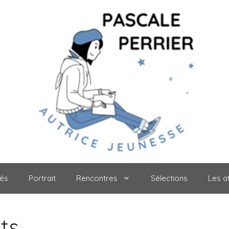
tés
Portrait
Rencontres
Sélections
Les at
ts