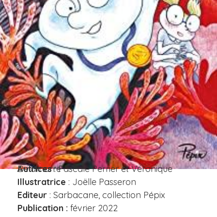
Autrices
: Pascale Perrier et Véronique Delamarre
Illustratrice
: Joëlle Passeron
Editeur
: Sarbacane, collection Pépix
Publication :
février 2022