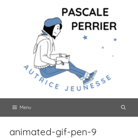
Aller
au
contenu
Menu
animated-gif-pen-9