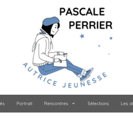
tés
Portrait
Rencontres
Sélections
Les at