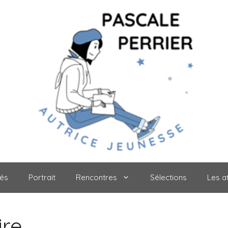
tés
Portrait
Rencontres
Sélections
Les at
re