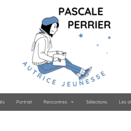
tés
Portrait
Rencontres
Sélections
Les at