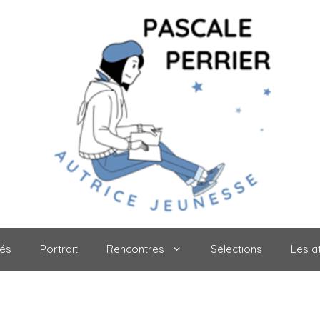
tés
Portrait
Rencontres
Sélections
Les at