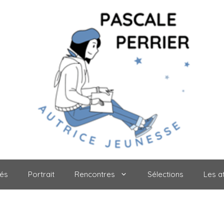
tés
Portrait
Rencontres
Sélections
Les at