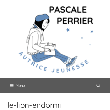
Aller
au
contenu
Menu
le-lion-endormi