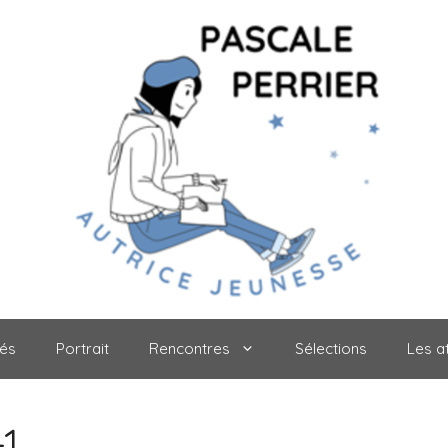
tés
Portrait
Rencontres
Sélections
Les at
1