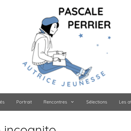
tés
Portrait
Rencontres
Sélections
Les at
 incognito