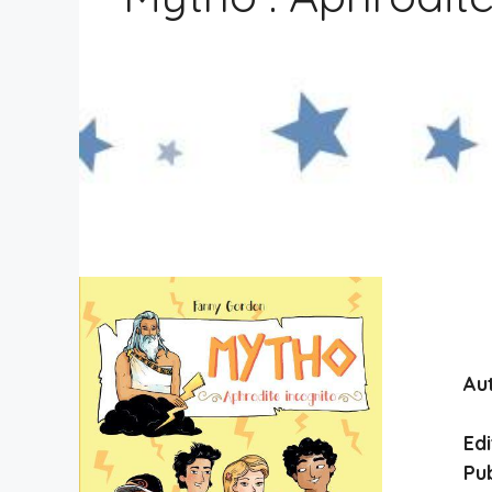
Aut
Edi
Pub