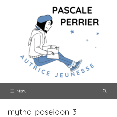
Aller
au
contenu
Menu
mytho-poseidon-3