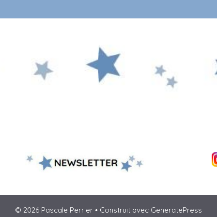
© 2026 Pascale Perrier
• Construit avec
GeneratePress