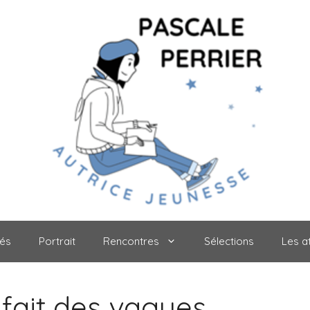
tés
Portrait
Rencontres
Sélections
Les at
 fait des vagues