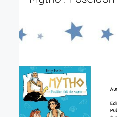
Aut
Edi
Pub