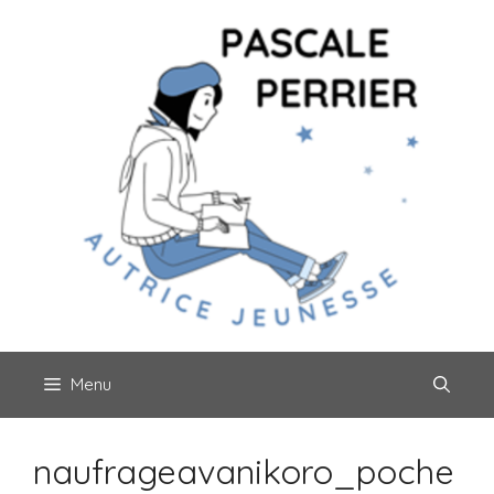
Aller
au
contenu
Menu
naufrageavanikoro_poche