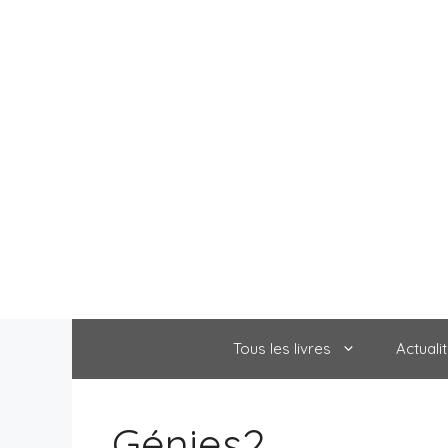
Aller
au
contenu
Tous les livres
Actuali
Génies2