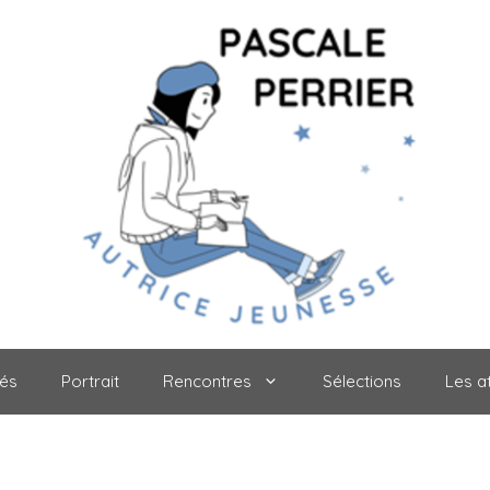
tés
Portrait
Rencontres
Sélections
Les at