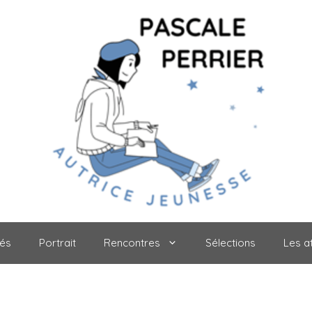
tés
Portrait
Rencontres
Sélections
Les at