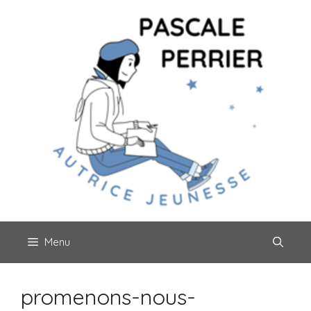
Aller
au
contenu
Menu
promenons-nous-