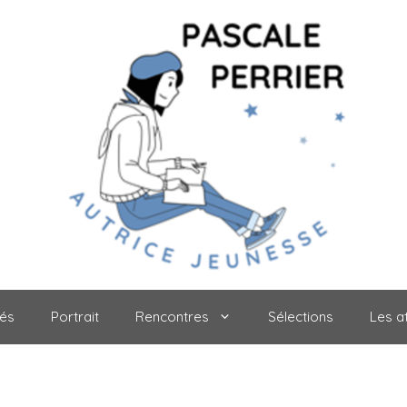
tés
Portrait
Rencontres
Sélections
Les at