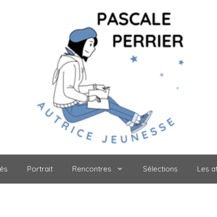
tés
Portrait
Rencontres
Sélections
Les at