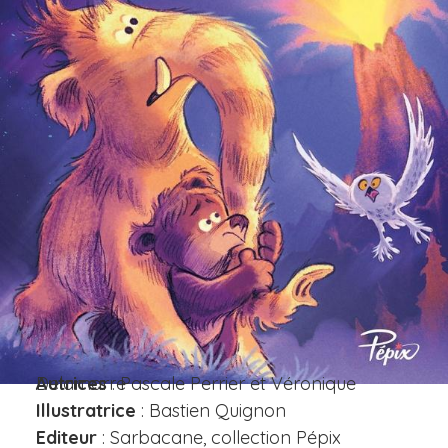
Autrices
: Pascale Perrier et Véronique Delamarre
Illustratrice
: Bastien Quignon
Editeur
: Sarbacane, collection Pépix