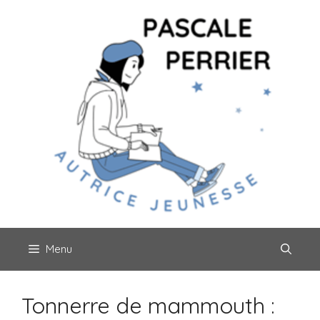
Aller
au
contenu
Menu
Tonnerre de mammouth :