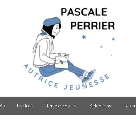
tés
Portrait
Rencontres
Sélections
Les at